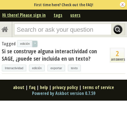
First time here? Check out the FAQ!
Hi there! Please sign in
tags
users
Tagged
×
edición
Si se construye alguna interactividad con
2
SAGE, ¿puede ser incluida en un texto?
answers
Interactividad
edición
exportar
texto
about
|
faq
|
help
|
privacy policy
|
terms of service
Powered by Askbot version 0.7.59